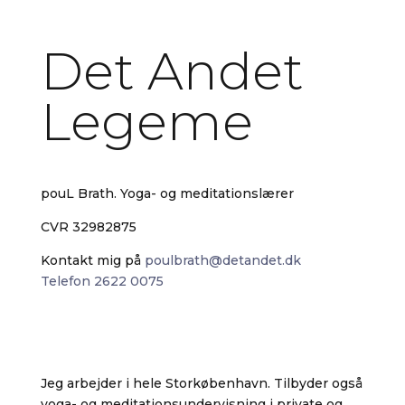
Mail:
poulbrath@detandet.dk
Det Andet
Legeme
pouL Brath. Yoga- og meditationslærer
CVR 32982875
Kontakt mig på
poulbrath@detandet.dk
Telefon 2622 0075
Jeg arbejder i hele Storkøbenhavn. Tilbyder også
yoga- og meditationsundervisning i private og